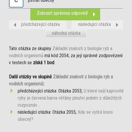
C
pstruh obecný
Zobrazit správnou odpověď
předcházející otázka
následující otázka
náhodná otázka
Tato otázka ze skupiny
Základní znalosti z biologie ryb a
vodních organismů
má kód 2054; za její správné zodpovězení
v testech se
získá 1 bod
.
Další otázky ve skupině
Základní znalosti z biologie ryb a
vodních organismů
:
předcházející otázka: Otázka 2053,
U které naší kaprovité
ryby je červená barva většiny ploutví jedním z důležitých
rozpoznáv...
následující otázka: Otázka 2055,
Kde se vytírá losos
obecný?