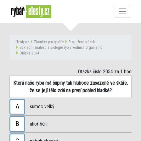
eTesty.cz
Zkoušky pro rybáře
Prohlížení otázek
Základní znalosti z biologie ryb a vodních organismů
Otázka 2054
Otázka číslo 2054
za 1 bod
Která naše ryba má šupiny tak hluboce zasazené ve škáře,
že se její tělo zdá na první pohled hladké?
A
sumec velký
B
úhoř říční