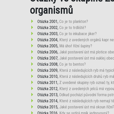
organismů
Otázka 2001,
Co je to plankton?
Otázka 2002,
Co je to trdliště?
Otázka 2003,
Co je to inkubace jiker?
Otázka 2004,
Který z uvedených orgánů kapr n
Otázka 2005,
Má úhoř říční šupiny?
Otázka 2006,
Jaké postavení úst má plotice ob
Otázka 2007,
Jaké postavení úst má ouklej obe
Otázka 2008,
Co je to bentos?
Otázka 2009,
Která z následujících ryb má typic
Otázka 2010,
Která z následujících druhů ryb má 
Otázka 2011,
Z uvedené skupiny ryb označ ty, kt
Otázka 2012,
Který z uvedených jelců má vypouklý
Otázka 2013,
Odkud pochází původní forma pst
Otázka 2014,
Které z následujících ryb nemají t
Otázka 2015,
Jaké postavení úst má okoun říční
Otázka 2016,
Kdy se vytírá mník jednovousý?