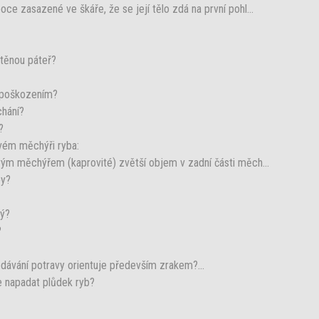
ce zasazené ve škáře, že se její tělo zdá na první pohl...
stěnou páteř?
d poškozením?
chání?
?
ovém měchýři ryba:
ovým měchýřem (kaprovité) zvětší objem v zadní části měch...
by?
ký?
?
edávání potravy orientuje především zrakem?...
 napadat plůdek ryb?