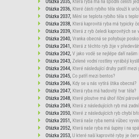
Otázka 2035,
Která ryba má na spodní čelisti jed
Otázka 2036,
Které části rybího těla slouží k urče
Otázka 2037,
Mění se teplota rybího těla s tepl
Otázka 2038,
Která kaprovitá ryba má typicky 
Otázka 2039,
Která z ryb čeledi kaprovitých se 
Otázka 2040,
Vranka obecná se pohybuje poskoky 
Otázka 2041,
Která z těchto ryb žije v předevš
Otázka 2042,
V jako vodě se nejlépe daří našim
Otázka 2043,
Zelené vodní rostliny vyrábějí kyslí
Otázka 2044,
Které následující druhy patří mezi
Otázka 2045,
Co patří mezi bentos?
Otázka 2046,
Kdy se u nás vytírá štika obecná?
Otázka 2047,
Která ryba má hadovitý tvar těla?
Otázka 2048,
Které ploutve má úhoř říční párov
Otázka 2049,
Která z následujících ryb má zadní 
Otázka 2050,
Které z následujících ryb chybí bři
Otázka 2051,
Která naše ryba nemá vůbec vyvin
Otázka 2052,
Která naše ryba má šupiny i na spá
Otázka 2053,
U které naší kaprovité ryby je červ