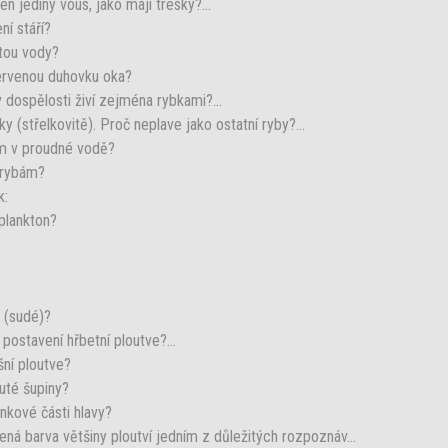
en jediný vous, jako mají tresky?...
ní stáří?
otou vody?
červenou duhovku oka?
v dospělosti živí zejména rybkami?...
(střelkovitě). Proč neplave jako ostatní ryby?...
ím v proudné vodě?
 rybám?
k:
 plankton?
é (sudé)?
postavení hřbetní ploutve?...
šní ploutve?
uté šupiny?
nkové části hlavy?
ená barva většiny ploutví jedním z důležitých rozpoznáv...