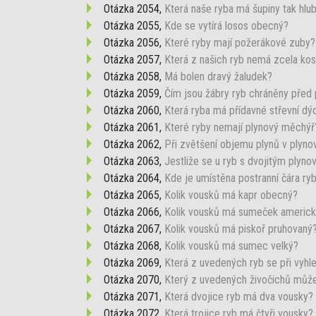
Otázka 2054,
Která naše ryba má šupiny tak hlubo
Otázka 2055,
Kde se vytírá losos obecný?
Otázka 2056,
Které ryby mají požerákové zuby?
Otázka 2057,
Která z našich ryb nemá zcela ko
Otázka 2058,
Má bolen dravý žaludek?
Otázka 2059,
Čím jsou žábry ryb chráněny pře
Otázka 2060,
Která ryba má přídavné střevní dý
Otázka 2061,
Které ryby nemají plynový měchýř
Otázka 2062,
Při zvětšení objemu plynů v plyn
Otázka 2063,
Jestliže se u ryb s dvojitým plyn
Otázka 2064,
Kde je umístěna postranní čára ry
Otázka 2065,
Kolik vousků má kapr obecný?
Otázka 2066,
Kolik vousků má sumeček americ
Otázka 2067,
Kolik vousků má piskoř pruhovaný
Otázka 2068,
Kolik vousků má sumec velký?
Otázka 2069,
Která z uvedených ryb se při vyhl
Otázka 2070,
Který z uvedených živočichů může
Otázka 2071,
Která dvojice ryb má dva vousky?
Otázka 2072,
Která trojice ryb má čtyři vousky?