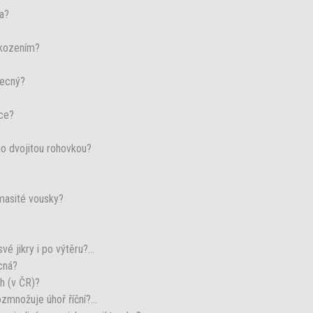
ra?
škozením?
becný?
dce?
no dvojitou rohovkou?
masité vousky?
vé jikry i po výtěru?...
cná?
ch (v ČR)?
množuje úhoř říční?...