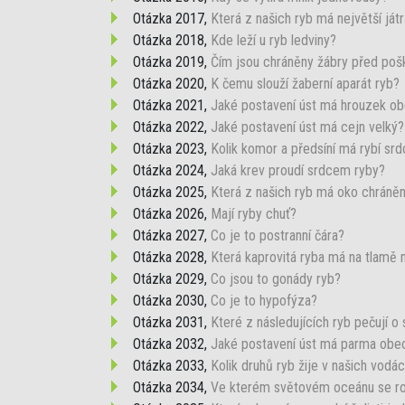
Otázka 2017,
Která z našich ryb má největší ját
Otázka 2018,
Kde leží u ryb ledviny?
Otázka 2019,
Čím jsou chráněny žábry před po
Otázka 2020,
K čemu slouží žaberní aparát ryb?
Otázka 2021,
Jaké postavení úst má hrouzek o
Otázka 2022,
Jaké postavení úst má cejn velký?
Otázka 2023,
Kolik komor a předsíní má rybí sr
Otázka 2024,
Jaká krev proudí srdcem ryby?
Otázka 2025,
Která z našich ryb má oko chráně
Otázka 2026,
Mají ryby chuť?
Otázka 2027,
Co je to postranní čára?
Otázka 2028,
Která kaprovitá ryba má na tlamě 
Otázka 2029,
Co jsou to gonády ryb?
Otázka 2030,
Co je to hypofýza?
Otázka 2031,
Které z následujících ryb pečují o s
Otázka 2032,
Jaké postavení úst má parma obe
Otázka 2033,
Kolik druhů ryb žije v našich vodá
Otázka 2034,
Ve kterém světovém oceánu se roz