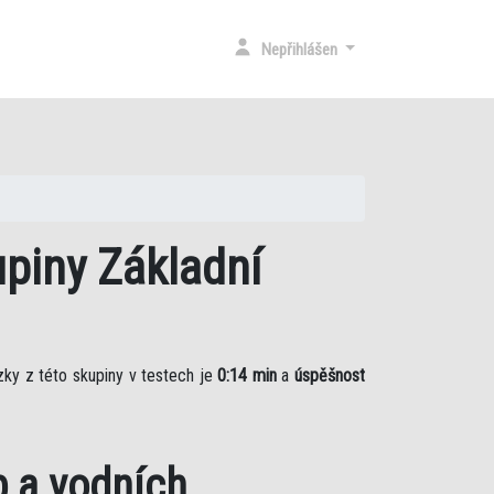
(CURRENT)
Nepřihlášen
upiny Základní
ky z této skupiny v testech je
0:14 min
a
úspěšnost
b a vodních