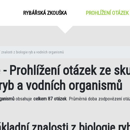
RYBÁŘSKÁ ZKOUŠKA
PROHLÍŽENÍ OTÁZEK
 znalosti z biologie ryb a vodních organismů
 - Prohlížení otázek ze sk
e ryb a vodních organismů
rganismů
obsahuje
celkem 87 otázek
. Průměrná doba zodpovězení otáz
kladní znalosti z biologie ry