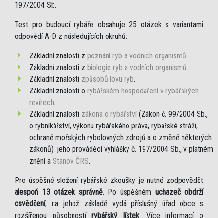
197/2004 Sb.
Test pro budoucí rybáře obsahuje 25 otázek s variantami
odpovědí A-D z následujících okruhů:
Základní znalosti z
poznání ryb a vodních organismů
.
Základní znalosti z
biologie ryb a vodních organismů
.
Základní znalosti
způsobů lovu ryb
.
Základní znalosti o
rybářském hospodaření v rybářských
revírech
.
Základní znalosti
zákona o rybářství
(Zákon č. 99/2004 Sb.,
o rybníkářství, výkonu rybářského práva, rybářské stráži,
ochraně mořských rybolovných zdrojů a o změně některých
zákonů), jeho prováděcí vyhlášky č. 197/2004 Sb., v platném
znění a
Stanov ČRS
.
Pro úspěšné složení rybářské zkoušky je nutné zodpovědět
alespoň 13 otázek správně
. Po úspěšném
uchazeč obdrží
osvědčení
, na jehož základě vydá příslušný úřad obce s
rozšířenou působností
rybářský lístek
. Více informací o