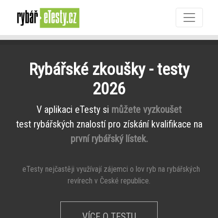
Rybářské zkoušky - testy
2026
V aplikaci eTesty si
můžete vyzkoušet
test rybářských znalostí pro získání kvalifikace na
první rybářský lístek.
eTesty nejčastěji využívají zájemci o lov ryb na rybářských
revírech v České republice.
VÍCE O TESTU