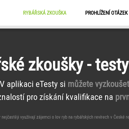
RYBÁŘSKÁ ZKOUŠKA
(CURRENT)
PROHLÍŽENÍ OTÁZEK
ské zkoušky - test
V aplikaci eTesty si
můžete vyzkouše
znalostí pro získání kvalifikace na
prvn
nejčastěji využívají zájemci o lov ryb na rybářských revírech v České re