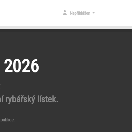
Nepřihlášen
y 2026
t
í rybářský lístek.
publice.