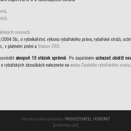
ismů
.
ismů
.
ářských revírech
.
/2004 Sb., o rybníkářství, výkonu rybářského práva, rybářské stráži, o
b., v platném znění a
Stanov ČRS
.
dpovědět
alespoň 13 otázek správně
. Po úspěšném
uchazeč obdrží os
í o rybářských zkouškách naleznete na
webu Českého rybářského svazu
.
Všechna práva vyhrazena.
PROVOZOVATEL / KONTAKT
[
podmínky užití
]