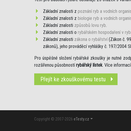
Základní znalosti z
poznání ryb a vodních organ
Základní znalosti z
biologie ryb a vodních organ
Základní znalosti
způsobů lovu ryb
.
Základní znalosti o
rybářském hospodaření v ryb
Základní znalosti
zákona o rybářství
(Zákon č. 99
zákonů), jeho prováděcí vyhlášky č. 197/2004 S
Pro úspěšné složení rybářské zkoušky je nutné zo
rozšířenou působností
rybářský lístek
. Více informac
Přejít ke zkouškovému testu
Copyright © 2007-2026
eTesty.cz