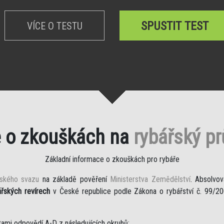
SPUSTIT TEST
VÍCE O TESTU
e o zkouškách na
rybářský p
Základní informace o zkouškách pro rybáře
řského svazu
na základě pověření
Ministerstva Zemědělství
. Absolvov
ářských revírech
v České republice podle Zákona o rybářství č. 99/200
tami odpovědí A-D z následujících okruhů: