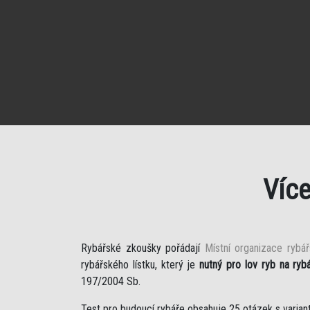
Víc
Rybářské zkoušky pořádají
Místní organizace rybá
rybářského lístku, který je
nutný pro lov ryb na ryb
197/2004 Sb.
Test pro budoucí rybáře obsahuje 25 otázek s varian