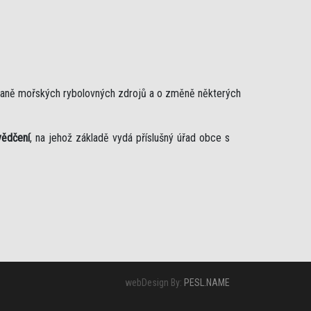
chraně mořských rybolovných zdrojů a o změně některých
vědčení
, na jehož základě vydá příslušný úřad obce s
webDesign By:
PESL.NAME