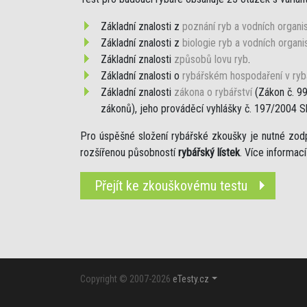
Základní znalosti z
poznání ryb a vodních organ
Základní znalosti z
biologie ryb a vodních organ
Základní znalosti
způsobů lovu ryb
.
Základní znalosti o
rybářském hospodaření v ryb
Základní znalosti
zákona o rybářství
(Zákon č. 99
zákonů), jeho prováděcí vyhlášky č. 197/2004 S
Pro úspěšné složení rybářské zkoušky je nutné zo
rozšířenou působností
rybářský lístek
. Více informac
Přejít ke zkouškovému testu
Copyright © 2007-2026
eTesty.cz