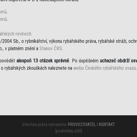
ismů
.
ismů
.
ářských revírech
.
/2004 Sb., o rybníkářství, výkonu rybářského práva, rybářské stráži, o
b., v platném znění a
Stanov ČRS
.
dpovědět
alespoň 13 otázek správně
. Po úspěšném
uchazeč obdrží os
í o rybářských zkouškách naleznete na
webu Českého rybářského svazu
.
Všechna práva vyhrazena.
PROVOZOVATEL / KONTAKT
[
podmínky užití
]