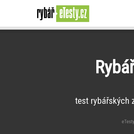
Rybář
test rybářských 
eTesty 