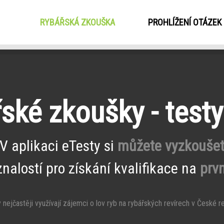
RYBÁŘSKÁ ZKOUŠKA
(CURRENT)
PROHLÍŽENÍ OTÁZEK
ské zkoušky - test
V aplikaci eTesty si
můžete vyzkouše
znalostí pro získání kvalifikace na
prvn
nejčastěji využívají zájemci o lov ryb na rybářských revírech v České re