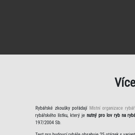
Víc
Rybářské zkoušky pořádají
Místní organizace rybá
rybářského lístku, který je
nutný pro lov ryb na ryb
197/2004 Sb.
Test pro budoucí rybáře obsahuje 25 otázek s varian