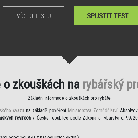
SPUSTIT TEST
VÍCE O TESTU
e o zkouškách na
rybářský p
Základní informace o zkouškách pro rybáře
řského svazu
na základě pověření
Ministerstva Zemědělství
. Absolvov
ářských revírech
v České republice podle Zákona o rybářství č. 99/200
tami odpovědí A-D z následujících okruhů: