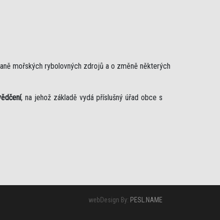
chraně mořských rybolovných zdrojů a o změně některých
vědčení
, na jehož základě vydá příslušný úřad obce s
webDesign By:
PESL.NAME