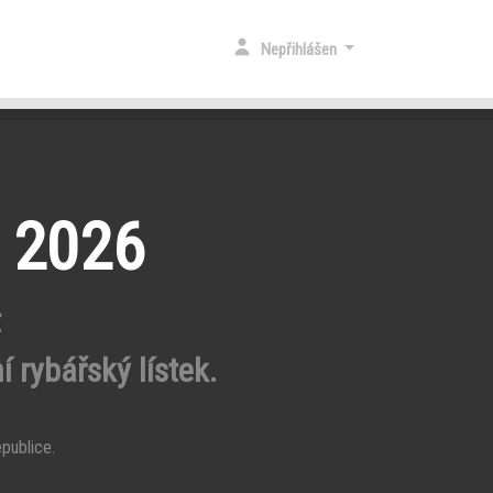
Nepřihlášen
y 2026
t
í rybářský lístek.
publice.