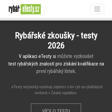
Rybářské zkoušky - testy
2026
V aplikaci eTesty si
můžete vyzkoušet
test rybářských znalostí pro získání kvalifikace na
první rybářský lístek.
eTesty nejčastěji využívají zájemci o lov ryb na rybářských
revírech v České republice.
VÍCE O TESTU