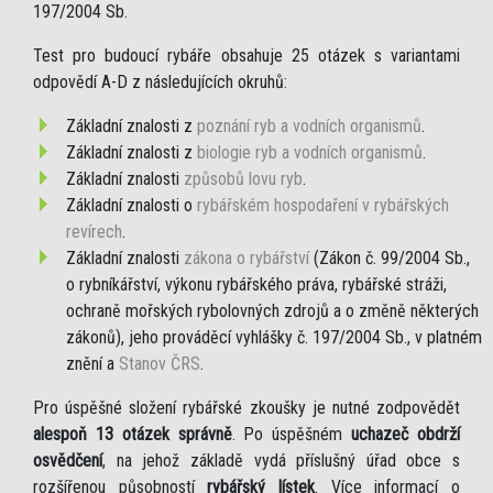
197/2004 Sb.
Test pro budoucí rybáře obsahuje 25 otázek s variantami
odpovědí A-D z následujících okruhů:
Základní znalosti z
poznání ryb a vodních organismů
.
Základní znalosti z
biologie ryb a vodních organismů
.
Základní znalosti
způsobů lovu ryb
.
Základní znalosti o
rybářském hospodaření v rybářských
revírech
.
Základní znalosti
zákona o rybářství
(Zákon č. 99/2004 Sb.,
o rybníkářství, výkonu rybářského práva, rybářské stráži,
ochraně mořských rybolovných zdrojů a o změně některých
zákonů), jeho prováděcí vyhlášky č. 197/2004 Sb., v platném
znění a
Stanov ČRS
.
Pro úspěšné složení rybářské zkoušky je nutné zodpovědět
alespoň 13 otázek správně
. Po úspěšném
uchazeč obdrží
osvědčení
, na jehož základě vydá příslušný úřad obce s
rozšířenou působností
rybářský lístek
. Více informací o