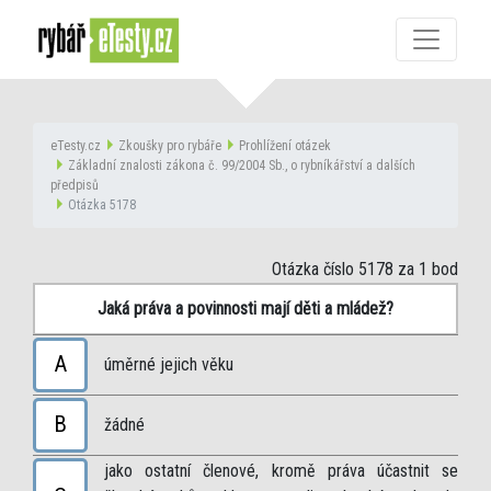
eTesty.cz
Zkoušky pro rybáře
Prohlížení otázek
Základní znalosti zákona č. 99/2004 Sb., o rybníkářství a dalších
předpisů
Otázka 5178
Otázka číslo 5178
za 1 bod
Jaká práva a povinnosti mají děti a mládež?
A
úměrné jejich věku
B
žádné
jako ostatní členové, kromě práva účastnit se