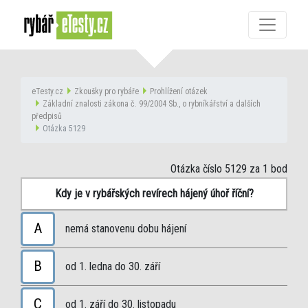
eTesty.cz
Zkoušky pro rybáře
Prohlížení otázek
Základní znalosti zákona č. 99/2004 Sb., o rybníkářství a dalších
předpisů
Otázka 5129
Otázka číslo 5129
za 1 bod
Kdy je v rybářských revírech hájený úhoř říční?
A
nemá stanovenu dobu hájení
B
od 1. ledna do 30. září
C
od 1. září do 30. listopadu