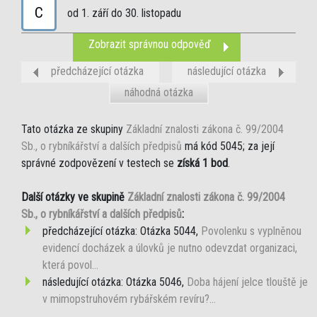
C
od 1. září do 30. listopadu
Zobrazit správnou odpověď
předcházející otázka
následující otázka
náhodná otázka
Tato otázka ze skupiny
Základní znalosti zákona č. 99/2004
Sb., o rybníkářství a dalších předpisů
má kód 5045; za její
správné zodpovězení v testech se
získá 1 bod
.
Další otázky ve skupině
Základní znalosti zákona č. 99/2004
Sb., o rybníkářství a dalších předpisů
:
předcházející otázka: Otázka 5044,
Povolenku s vyplněnou
evidencí docházek a úlovků je nutno odevzdat organizaci,
která povol...
následující otázka: Otázka 5046,
Doba hájení jelce tlouště je
v mimopstruhovém rybářském revíru?...