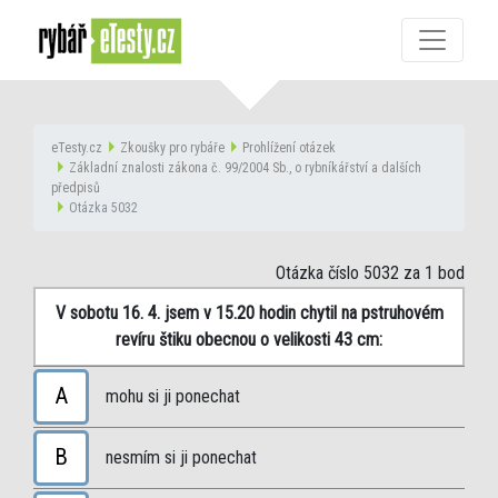
eTesty.cz
Zkoušky pro rybáře
Prohlížení otázek
Základní znalosti zákona č. 99/2004 Sb., o rybníkářství a dalších
předpisů
Otázka 5032
Otázka číslo 5032
za 1 bod
V sobotu 16. 4. jsem v 15.20 hodin chytil na pstruhovém
revíru štiku obecnou o velikosti 43 cm:
A
mohu si ji ponechat
B
nesmím si ji ponechat