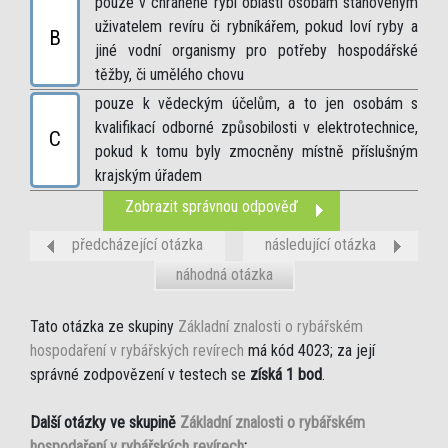
pouze v chráněné rybí oblasti osobám stanoveným
uživatelem revíru či rybníkářem, pokud loví ryby a
B
jiné vodní organismy pro potřeby hospodářské
těžby, či umělého chovu
pouze k vědeckým účelům, a to jen osobám s
kvalifikací odborné způsobilosti v elektrotechnice,
C
pokud k tomu byly zmocněny místně příslušným
krajským úřadem
Zobrazit správnou odpověď
předcházející otázka
následující otázka
náhodná otázka
Tato otázka ze skupiny
Základní znalosti o rybářském
hospodaření v rybářských revírech
má kód 4023; za její
správné zodpovězení v testech se
získá 1 bod
.
Další otázky ve skupině
Základní znalosti o rybářském
hospodaření v rybářských revírech
: